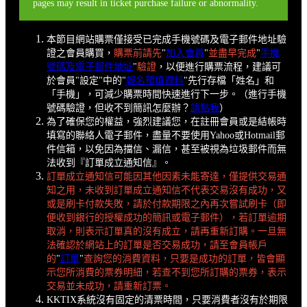
pages may result in ticket purchase failure or abnormality.
本節目網站購票僅接受已完成手機號碼及電子郵件地址驗
證之會員購買，
購票前請先
"
加入會員
"
並盡早完成
"
手機
號碼及電子郵件地址
"
驗證
，以便進行購票流程，建議可
於會員"設定"中的"
報名預填資料
"先行存檔「姓名」和
「手機」，可減少購票時間快速進行下一步。（進行手機
號碼驗證，但收不到簡訊怎麼辦？
請點我
）
為了確保您的權益，強烈建議您，在註冊會員或是結帳時
填寫的聯絡人電子郵件，盡量不要使用Yahoo或Hotmail郵
件信箱，以免因為擋信、漏信，甚至被視為垃圾郵件而無
法收到『訂單成立通知信』。
訂單成立通知信可能因其他因素未能寄達，僅提供交易通
知之用，未收到訂單成立通知信不代表交易沒有成功，又
或是刷卡付款失敗，請於付款期限之內再次嘗試刷卡（即
便收到銀行的授權成功的簡訊或電子郵件），若訂單逾期
取消，則表示訂單真的沒有成立，請再重新訂購。一旦無
法確認於網站上的訂單是否交易成功，請至會員帳戶
的
"
訂單
"
查詢您的消費資料，只要是成功的訂單，皆會顯
示您所消費的票券明細，若查不到您所訂購的票券，表示
交易並未成功，請重新訂票。
KKTIX系統沒有固定的清票時間，只要消費者沒有於期限