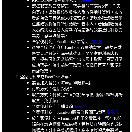
KKTIX購票流程圖示說明
請點我
選擇郵寄取票請留意：票券將於訂購後5個工作天
內寄出，請確實核對收件人及收件地址資料，如收
發處為公司行號或大樓管理處，請務必確認收發單
位能確實將信件轉達給收件者本人，若因該收發處
人為疏失或因個人資料填寫錯誤導致無法順利收受
票券，恕無法補票。
全家便利商店FamiPort取票說明
請點我
選擇全家便利商店FamiPort取票請留意：請勿在啟
售當天於網站訂購完成後馬上至全家便利商店取
票，極有可能因系統繁忙無法馬上取票，只要訂購
成功票券在演出前皆可取票，請擇日再至全家便利
商店取票。
全家便利商店FamiPort購票：
無需加入會員，每筆訂單限購4張
付款方式：僅接受現金
取票方式：付款完畢直接於全家便利商店櫃檯現場
取票，免手續費
全家便利商店店鋪查詢
請點我
全家便利商店FamiPort購票流程圖示說明
請點我
於全家便利商店FamiPort列印繳費單後，需在10分
鐘內在該店櫃檯完成結帳，若無法在時間內完成結
帳取票，訂單將會被取消，原本購買的票券將釋回