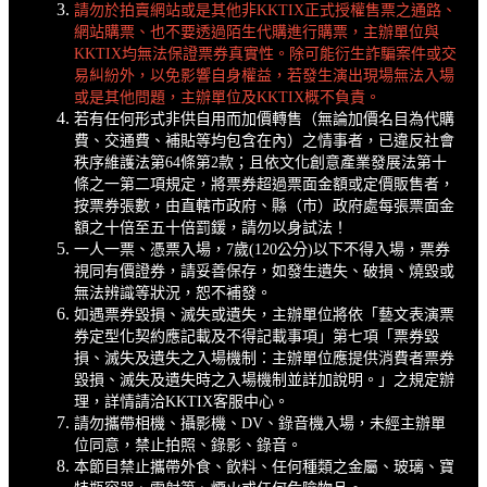
請勿於拍賣網站或是其他非KKTIX正式授權售票之通路、
網站購票、也不要透過陌生代購進行購票，主辦單位與
KKTIX均無法保證票券真實性。除可能衍生詐騙案件或交
易糾紛外，以免影響自身權益，若發生演出現場無法入場
或是其他問題，主辦單位及KKTIX概不負責。
若有任何形式非供自用而加價轉售（無論加價名目為代購
費、交通費、補貼等均包含在內）之情事者，已違反社會
秩序維護法第64條第2款；且依文化創意產業發展法第十
條之一第二項規定，將票券超過票面金額或定價販售者，
按票券張數，由直轄市政府、縣（市）政府處每張票面金
額之十倍至五十倍罰鍰，請勿以身試法！
一人一票、憑票入場，7歲(120公分)以下不得入場，票券
視同有價證券，請妥善保存，如發生遺失、破損、燒毀或
無法辨識等狀況，恕不補發。
如遇票券毀損、滅失或遺失，主辦單位將依「藝文表演票
券定型化契約應記載及不得記載事項」第七項「票券毀
損、滅失及遺失之入場機制：主辦單位應提供消費者票券
毀損、滅失及遺失時之入場機制並詳加說明。」之規定辦
理，詳情請洽KKTIX客服中心。
請勿攜帶相機、攝影機、DV、錄音機入場，未經主辦單
位同意，禁止拍照、錄影、錄音。
本節目禁止攜帶外食、飲料、任何種類之金屬、玻璃、寶