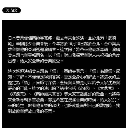
日本音樂僧侶藥師寺寬邦，繼去年來台巡演，並於北港「武德
殿」舉辦除夕音樂會後，今年將於10月18日起於台北、台中與高
雄舉辦他的亞洲巡迴演唱會。這次除了將帶來他最新專輯，演唱
會主題也與專輯同名，以「悟」對自我探索與對未來祝福的角度
出發，給大家全新的音樂感受。
這次巡迴演唱會主題為「悟」，藥師寺表示，「悟」為體悟、感
知、了解。不僅僅是得到答案，更是全身心的解放。將這次的主
題定為「悟」，藥師寺深信，藝術與音樂是可以給予大家沈澱與
靜心的可能。這次的演出除了過往包括《心經》、《大悲咒》、
《楞嚴咒》、《藥師如來真言》等大家耳熟能詳的歌曲，也將帶
來全新專輯多首歌曲，都是希望在浸淫音樂的時候，給大家沉下
來的時空，跟著他音樂的起伏，也許就能面對自己的難題時，找
到放鬆與解放自我的答案。