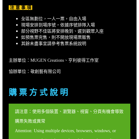
注 意 事 項
全區無劃位，一人一票，自由入場
現場安排到場序號，依據序號排隊入場
部分視野不佳區將安排晚到、遲到觀眾入座
如預售票完售，則不開放現場票販售
其餘未盡事宜請參考售票系統說明
主辦單位：MUGEN Creations、亨利彼得工作室
協辦單位：敬創藝有限公司
購 票 方 式 說 明
請注意：使用多個裝置、瀏覽器、視窗、分頁有機會導致
購票失敗或異常
Attention: Using multiple devices, browsers, windows, or