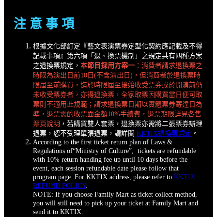
注 意 事 項
根據文化部訂定『藝文表演票券定型化契約應記載及不得
記載事項』第六項「退、換票機制」之規定共有四種方案
之退換票規定，
本節目採用方案一
：消費者請求退換票之
時限為演出日前10日(不含演出日)，但消費者於退換票時
限屆至前購買，迄於時限屆至後始收受票券或於開演前仍
未收受票券者，亦得退換票，全家取票因購買當日便可取
票則不適用此規範；請求退換票日期以實體票券寄達日為
準，退票需酌收票面金額10%手續費，退票期限詳見各售
票頁說明
，若購買雙人套票，退換票亦需將二張票券辦理
退票，恕不受理單張退票，請詳閱
KKTIX退換票規定
。
According to the first ticket return plan of Laws &
Regulations of“Ministry of Culture”, tickets are refundable
with 10% return handing fee up until 10 days before the
event, each session refundable date please follow that
program page. For KKTIX address, please refer to
KKTIX
REFUND POLICY
.
NOTE: If you choose Family Mart as ticket collect method,
you will still need to pick up your ticket at Family Mart and
send it to KKTIX.