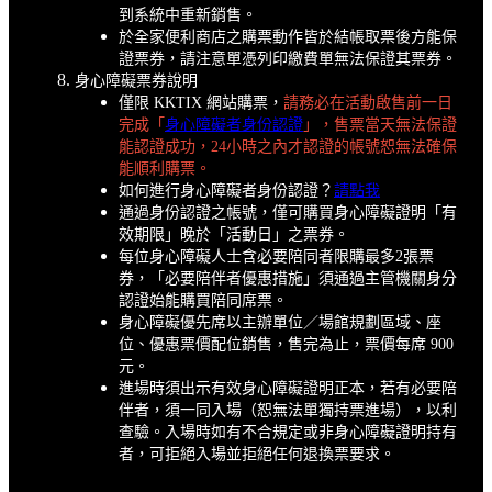
到系統中重新銷售。
於全家便利商店之購票動作皆於結帳取票後方能保
證票券，請注意單憑列印繳費單無法保證其票券。
身心障礙票券說明
僅限 KKTIX 網站購票，
請務必在活動啟售前一日
完成「
身心障礙者身份認證
」，售票當天無法保證
能認證成功，24小時之內才認證的帳號恕無法確保
能順利購票。
如何進行身心障礙者身份認證？
請點我
通過身份認證之帳號，僅可購買身心障礙證明「有
效期限」晚於「活動日」之票券。
每位身心障礙人士含必要陪同者限購最多2張票
券，「必要陪伴者優惠措施」須通過主管機關身分
認證始能購買陪同席票。
身心障礙優先席以主辦單位／場館規劃區域、座
位、優惠票價配位銷售，售完為止，票價每席 900
元。
進場時須出示有效身心障礙證明正本，若有必要陪
伴者，須一同入場（恕無法單獨持票進場），以利
查驗。入場時如有不合規定或非身心障礙證明持有
者，可拒絕入場並拒絕任何退換票要求。