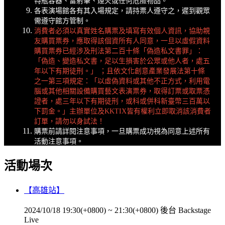
特瓶容器、雷射筆、煙火或任何危險物品。
各表演場館各有其入場規定，請持票人遵守之，遲到觀眾
需遵守館方管制。
消費者必須以真實姓名購票及填寫有效個人資訊，協助親
友購買票券，應取得該個資所有人同意，一旦以虛假資料
購買票券已經涉及刑法第二百十條「偽造私文書罪」：
「偽造、變造私文書，足以生損害於公眾或他人者，處五
年以下有期徒刑。」 ；且依文化創意產業發展法第十條
之一第三項規定：「以虛偽資料或其他不正方式，利用電
腦或其他相關設備購買藝文表演票券，取得訂票或取票憑
證者，處三年以下有期徒刑，或科或併科新臺幣三百萬以
下罰金。」主辦單位及KKTIX皆有權利立即取消該消費者
訂單，請勿以身試法！
購票前請詳閱注意事項，一旦購票成功視為同意上述所有
活動注意事項。
活動場次
【高雄站】
2024/10/18 19:30(+0800)
~
21:30(+0800)
後台 Backstage
Live