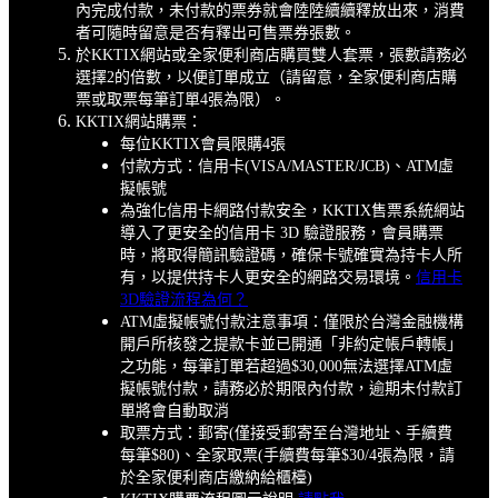
內完成付款，未付款的票券就會陸陸續續釋放出來，消費
者可隨時留意是否有釋出可售票券張數。
於KKTIX網站或全家便利商店購買雙人套票，張數請務必
選擇2的倍數，以便訂單成立（請留意，全家便利商店購
票或取票每筆訂單4張為限）。
KKTIX網站購票：
每位KKTIX會員限購4張
付款方式：信用卡(VISA/MASTER/JCB)、ATM虛
擬帳號
為強化信用卡網路付款安全，KKTIX售票系統網站
導入了更安全的信用卡 3D 驗證服務，會員購票
時，將取得簡訊驗證碼，確保卡號確實為持卡人所
有，以提供持卡人更安全的網路交易環境。
信用卡
3D驗證流程為何？
ATM虛擬帳號付款注意事項：僅限於台灣金融機構
開戶所核發之提款卡並已開通「非約定帳戶轉帳」
之功能，每筆訂單若超過$30,000無法選擇ATM虛
擬帳號付款，請務必於期限內付款，逾期未付款訂
單將會自動取消
取票方式：郵寄(僅接受郵寄至台灣地址、手續費
每筆$80)、全家取票(手續費每筆$30/4張為限，請
於全家便利商店繳納給櫃檯)